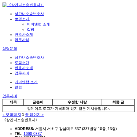
상간녀소송변호사
로펌소개
에이앤랩 소개
칼럼
변호사소개
업무사례
상담문의
상간녀소송변호사
로펌소개
변호사소개
업무사례
에이앤랩 소개
칼럼
업무사례
제목
글쓴이
수정한 사람
최종 글
업데이트 로그가 기록되어 있지 않은 게시글입니다.
« 첫 페이지
1
끝 페이지 »
《상간녀소송변호사》
ADDRESS:
서울시 서초구 강남대로 337 (337빌딩 10층, 13층)
TEL:
1660-0337