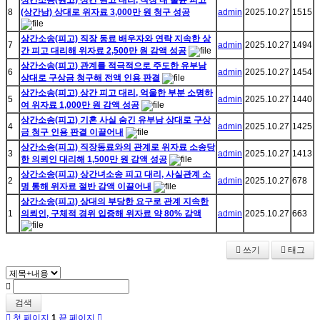
상간소송(원고) 상간 원고 대리, 직장 내 불륜 피고
8
(상간남) 상대로 위자료 3,000만 원 청구 성공
admin
2025.10.27
1515
상간소송(피고) 직장 동료 배우자와 연락 지속한 상
7
admin
2025.10.27
1494
간 피고 대리해 위자료 2,500만 원 감액 성공
상간소송(피고) 관계를 적극적으로 주도한 유부남
6
admin
2025.10.27
1454
상대로 구상금 청구해 전액 인용 판결
상간소송(피고) 상간 피고 대리, 억울한 부분 소명하
5
admin
2025.10.27
1440
여 위자료 1,000만 원 감액 성공
상간소송(피고) 기혼 사실 숨긴 유부남 상대로 구상
4
admin
2025.10.27
1425
금 청구 인용 판결 이끌어내
상간소송(피고) 직장동료와의 관계로 위자료 소송당
3
admin
2025.10.27
1413
한 의뢰인 대리해 1,500만 원 감액 성공
상간소송(피고) 상간녀소송 피고 대리, 사실관계 소
2
admin
2025.10.27
678
명 통해 위자료 절반 감액 이끌어내
상간소송(피고) 상대의 부당한 요구로 관계 지속한
1
의뢰인, 구체적 경위 입증해 위자료 약 80% 감액
admin
2025.10.27
663
쓰기
태그
검색
첫 페이지
1
끝 페이지