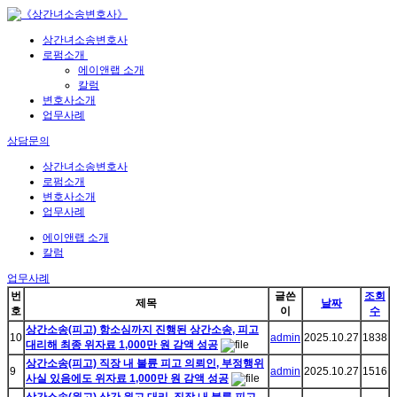
상간녀소송변호사
로펌소개
에이앤랩 소개
칼럼
변호사소개
업무사례
상담문의
상간녀소송변호사
로펌소개
변호사소개
업무사례
에이앤랩 소개
칼럼
업무사례
번
글쓴
조회
제목
날짜
호
이
수
상간소송(피고) 항소심까지 진행된 상간소송, 피고
10
admin
2025.10.27
1838
대리해 최종 위자료 1,000만 원 감액 성공
상간소송(피고) 직장 내 불륜 피고 의뢰인, 부정행위
9
admin
2025.10.27
1516
사실 있음에도 위자료 1,000만 원 감액 성공